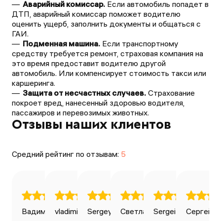
Аварийный комиссар.
Если автомобиль попадет в
ДТП, аварийный комиссар поможет водителю
оценить ущерб, заполнить документы и общаться с
ГАИ.
Подменная машина.
Если транспортному
средству требуется ремонт, страховая компания на
это время предоставит водителю другой
автомобиль. Или компенсирует стоимость такси или
каршеринга.
Защита от несчастных случаев.
Страхование
покроет вред, нанесенный здоровью водителя,
пассажиров и перевозимых животных.
Отзывы наших клиентов
Средний рейтинг по отзывам:
5
Вадим Ильин
vladimir bondarenko
Sergey Avdeev
27.04.2025
Светлана
28.04.2025
Sergei Volkov
20.01.2025
Сергей К
03.0