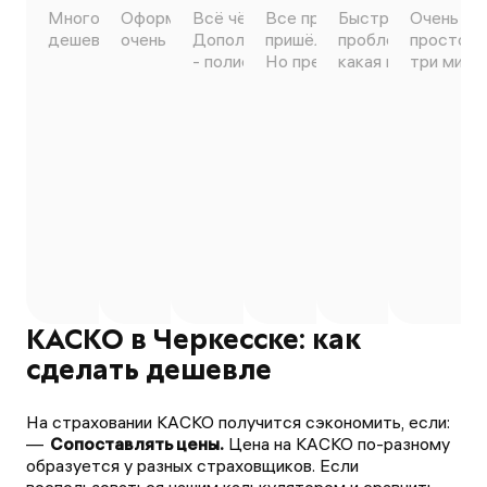
Много вариантов сделать
Оформил всё самостоятельно,
Всё чётко, понятно, оперативно.
Все прошло быстро. Полис
Быстро, чётко, уд
Очень зд
дешевле, быстрое оформление.
очень понравилось 😊
Дополню, если кто сомневается
пришёл на электронную поч
проблем оформили
просто ч
- полисы официальные 100%))
Но предложений мало.
какая мне более в
три минут
КАСКО в Черкесске: как
сделать дешевле
На страховании КАСКО получится сэкономить, если:
Сопоставлять цены.
Цена на КАСКО по-разному
образуется у разных страховщиков. Если