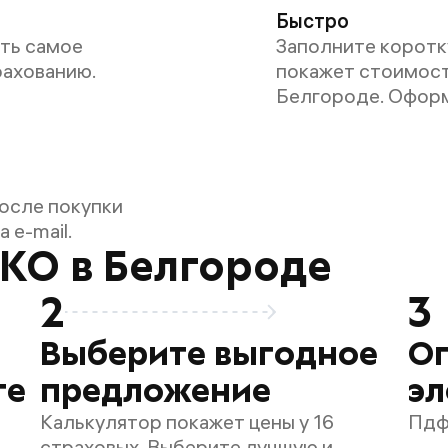
Быстро
ать самое
Заполните коротк
рахованию.
покажет стоимост
Белгороде. Оформ
осле покупки
 e-mail.
СКО в Белгороде
2
3
Выберите выгодное
О
те
предложение
эл
Калькулятор покажет цены у 16
Пдф
страховых. Выберите лучшую и