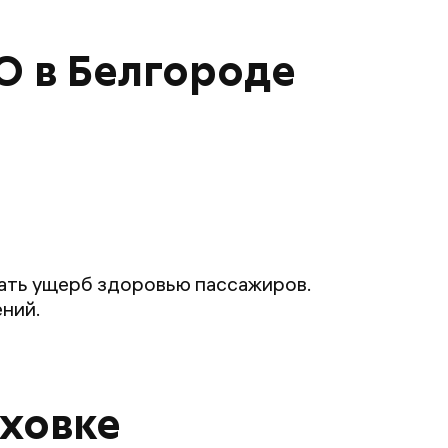
О в Белгороде
ать ущерб здоровью пассажиров.
ний.
аховке