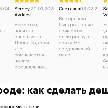
8.04.2025
Sergey
20.01.2025
Светлана
03.02.2025
Se
Avdeev
Vo
Все прошло
ё
Всё чётко,
быстро. Полис
Б
ьно,
понятно,
пришёл на
у
оперативно.
электронную
п
Дополню, если
почту. Но
о
кто
предложений
с
сомневается -
мало.
ка
полисы
б
официальные
в
100%))
оде: как сделать де
сэкономить, если: