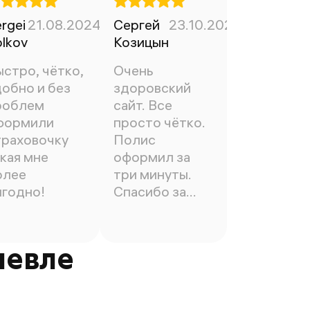
rgei
21.08.2024
Сергей
23.10.2022
lkov
Козицын
ыстро, чётко,
Очень
добно и без
здоровский
роблем
сайт. Все
формили
просто чётко.
траховочку
Полис
кая мне
оформил за
олее
три минуты.
ыгодно!
Спасибо за
работу.
шевле