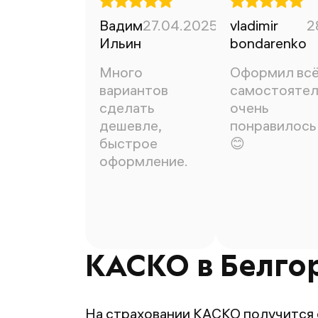
Вадим
27.04.2025
vladimir
2
Ильин
bondarenko
Много
Оформил вс
вариантов
самостоятел
сделать
очень
дешевле,
понравилось
быстрое
😊
оформление.
КАСКО в Белгор
На страховании КАСКО получится 