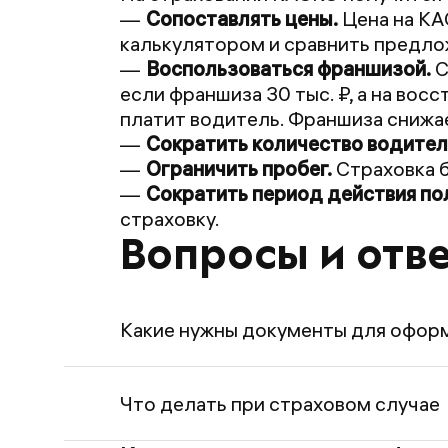
Сопоставлять цены.
Цена на КА
калькулятором и сравнить предло
Воспользоваться франшизой.
С
если франшиза 30 тыс. ₽, а на восс
платит водитель. Франшиза снижае
Сократить количество водител
Ограничить пробег.
Страховка б
Сократить период действия по
страховку.
Вопросы и отв
Какие нужны документы для офор
Чтобы оформить КАСКО онлайн по
Что делать при страховом случае
паспорт страхователя.
доверенность, если страховку 