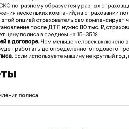
СКО по-разному образуется у разных страховщ
жения нескольких компаний, на страховании по
 этой опцией страхователь сам компенсирует ч
тановление после ДТП нужно 80 тыс. ₽, страхова
т цену полиса в среднем на 15–35%.
ей в договоре.
Чем меньше человек включено в 
удет работать до определенного годового про
лиса.
Если используете машину не круглый год,
еты
мления полиса
требуется:
покупает не собственник ТС.