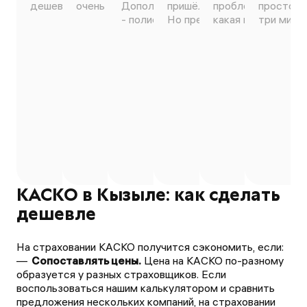
дешевле, быстрое оформление.
очень понравилось 😊
Дополню, если кто сомневается
пришёл на электронную поч
проблем оформили
просто ч
- полисы официальные 100%))
Но предложений мало.
какая мне более в
три минут
КАСКО в Кызыле: как сделать
дешевле
На страховании КАСКО получится сэкономить, если:
Сопоставлять цены.
Цена на КАСКО по-разному
образуется у разных страховщиков. Если
воспользоваться нашим калькулятором и сравнить
предложения нескольких компаний, на страховании