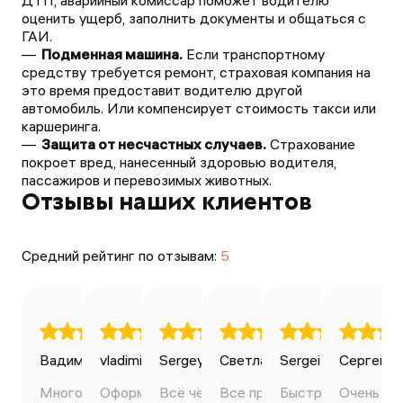
ДТП, аварийный комиссар поможет водителю
оценить ущерб, заполнить документы и общаться с
ГАИ.
Подменная машина.
Если транспортному
средству требуется ремонт, страховая компания на
это время предоставит водителю другой
автомобиль. Или компенсирует стоимость такси или
каршеринга.
Защита от несчастных случаев.
Страхование
покроет вред, нанесенный здоровью водителя,
пассажиров и перевозимых животных.
Отзывы наших клиентов
Средний рейтинг по отзывам:
5
Вадим Ильин
vladimir bondarenko
Sergey Avdeev
27.04.2025
Светлана
28.04.2025
Sergei Volkov
20.01.2025
Сергей К
03.0
Много вариантов сделать
Оформил всё самостоятельно,
Всё чётко, понятно, оперативно.
Все прошло быстро. Полис
Быстро, чётко, уд
Очень зд