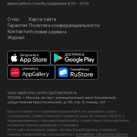
договоре страхования.
время работы службы поддержки 9:00 - 19:00
О нас
Карта сайта
Гарантии
Политика конфиденциальности
Контакты
Условия сервиса
Журнал
ООО «БИП.РУ», ОГРН 1227700720576.
105066, г. Москва, вн.тер.г. муниципальный округ Басманный,
улица Нижняя Красносельская, д. 35, стр. 9, помещ. 2/7
bip.ru не является страховой компанией и не оказывает услуги
страхования. Сервис помогает сравнить цены на полисы ОСАГО у
лицензированных страховых компаний и содействует пользователям
в покупке полиса напрямую у страховых.
Этот сайт использует сервис Yandex SmartCaptcha, пользуясь
нашими сервисами вы соглашаетесь с
условиями обработки данных