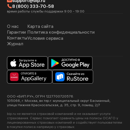
support@bip.ru
страховщику. Это нужно сделать в срок, указанный в
8 (800) 333-70-58
договоре страхования.
время работы службы поддержки 9:00 - 19:00
О нас
Карта сайта
Гарантии
Политика конфиденциальности
Контакты
Условия сервиса
Журнал
ООО «БИП.РУ», ОГРН 1227700720576.
105066, г. Москва, вн.тер.г. муниципальный округ Басманный,
улица Нижняя Красносельская, д. 35, стр. 9, помещ. 2/7
bip.ru не является страховой компанией и не оказывает услуги
страхования. Сервис помогает сравнить цены на полисы ОСАГО у
лицензированных страховых компаний и содействует пользователям
в покупке полиса напрямую у страховых.