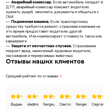
Аварийный комиссар.
Если автомобиль попадет в
ДТП, аварийный комиссар поможет водителю
оценить ущерб, заполнить документы и общаться с
ГАИ.
Подменная машина.
Если транспортному
средству требуется ремонт, страховая компания на
это время предоставит водителю другой
автомобиль. Или компенсирует стоимость такси или
каршеринга.
Защита от несчастных случаев.
Страхование
покроет вред, нанесенный здоровью водителя,
пассажиров и перевозимых животных.
Отзывы наших клиентов
Средний рейтинг по отзывам:
5
Вадим Ильин
vladimir bondarenko
Sergey Avdeev
27.04.2025
Светлана
28.04.2025
Sergei Volkov
20.01.2025
Сергей К
03.0