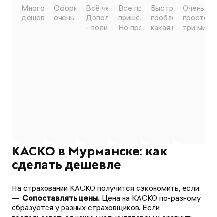
Много вариантов сделать
Оформил всё самостоятельно,
Всё чётко, понятно, оперативно.
Все прошло быстро. Полис
Быстро, чётко, уд
Очень зд
дешевле, быстрое оформление.
очень понравилось 😊
Дополню, если кто сомневается
пришёл на электронную поч
проблем оформили
просто ч
- полисы официальные 100%))
Но предложений мало.
какая мне более в
три минут
КАСКО в Мурманске: как
сделать дешевле
На страховании КАСКО получится сэкономить, если:
Сопоставлять цены.
Цена на КАСКО по-разному
образуется у разных страховщиков. Если