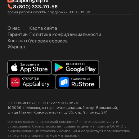
support@bip.ru
страховщику. Это нужно сделать в срок, указанный в
8 (800) 333-70-58
договоре страхования.
время работы службы поддержки 9:00 - 19:00
О нас
Карта сайта
Гарантии
Политика конфиденциальности
Контакты
Условия сервиса
Журнал
ООО «БИП.РУ», ОГРН 1227700720576.
105066, г. Москва, вн.тер.г. муниципальный округ Басманный,
улица Нижняя Красносельская, д. 35, стр. 9, помещ. 2/7
bip.ru не является страховой компанией и не оказывает услуги
страхования. Сервис помогает сравнить цены на полисы ОСАГО у
лицензированных страховых компаний и содействует пользователям
в покупке полиса напрямую у страховых.