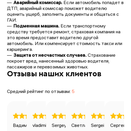
Аварийный комиссар.
Если автомобиль попадет в
ДТП, аварийный комиссар поможет водителю
оценить ущерб, заполнить документы и общаться с
ГАИ.
Подменная машина.
Если транспортному
средству требуется ремонт, страховая компания на
это время предоставит водителю другой
автомобиль. Или компенсирует стоимость такси или
каршеринга.
Защита от несчастных случаев.
Страхование
покроет вред, нанесенный здоровью водителя,
пассажиров и перевозимых животных.
Отзывы наших клиентов
Средний рейтинг по отзывам:
5
Вадим Ильин
vladimir bondarenko
Sergey Avdeev
27.04.2025
Светлана
28.04.2025
Sergei Volkov
20.01.2025
Сергей К
03.0