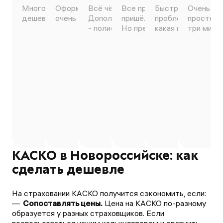
Много вариантов сделать
Оформил всё самостоятельно,
Всё чётко, понятно, оперативно.
Все прошло быстро. Полис
Быстро, чётко, уд
Очень зд
дешевле, быстрое оформление.
очень понравилось 😊
Дополню, если кто сомневается
пришёл на электронную поч
проблем оформили
просто ч
- полисы официальные 100%))
Но предложений мало.
какая мне более в
три минут
КАСКО в Новороссийске: как
сделать дешевле
На страховании КАСКО получится сэкономить, если:
Сопоставлять цены.
Цена на КАСКО по-разному
образуется у разных страховщиков. Если