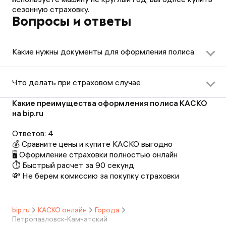
сезонную страховку.
Вопросы и ответы
Какие нужны документы для оформления полиса
Чтобы оформить КАСКО онлайн потребуется:
паспорт страхователя.
Что делать при страховом случае
доверенность, если страховку покупает не
собственник ТС.
Убедитесь, что нет пострадавших.
Какие преимущества оформления полиса КАСКО
СТС
или
ПТС
.
Включите «аварийку», установите знак аварийной
на bip.ru
водительские удостоверения всех, кого
остановки.
планируете вписать в полис.
Свяжитесь с поддержкой вашей страховой и
Ответов:
4
сообщите о страховом случае. Менеджер объяснит,
💰 Сравните цены и купите КАСКО выгодно
что сделать на месте ДТП, и какие данные собрать
🖥️ Оформление страховки полностью онлайн
для возмещения убытков.
⏱️ Быстрый расчет за 90 секунд
Если в аварию попали только два автомобиля, у
💸 Не берем комиссию за покупку страховки
водителей есть ОСАГО, а пострадавших нет, можно
оформить Европротокол. Если для «Европейского
протокола» соблюдены не все условия, или
bip.ru
КАСКО онлайн
Города
страховщик КАСКО просит документы из ГАИ,
Петропавловск-Камчатский
вызовите сотрудников Госавтоинспекции.