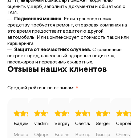
ДТП, аварийный комиссар поможет водителю
оценить ущерб, заполнить документы и общаться с
ГАИ.
Подменная машина.
Если транспортному
средству требуется ремонт, страховая компания на
это время предоставит водителю другой
автомобиль. Или компенсирует стоимость такси или
каршеринга.
Защита от несчастных случаев.
Страхование
покроет вред, нанесенный здоровью водителя,
пассажиров и перевозимых животных.
Отзывы наших клиентов
Средний рейтинг по отзывам:
5
Вадим Ильин
vladimir bondarenko
Sergey Avdeev
27.04.2025
Светлана
28.04.2025
Sergei Volkov
20.01.2025
Сергей К
03.0
Много вариантов сделать
Оформил всё самостоятельно,
Всё чётко, понятно, оперативно.
Все прошло быстро. Полис
Быстро, чётко, уд
Очень зд