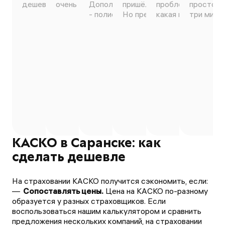
дешевле, быстрое оформление.
очень понравилось 😊
Дополню, если кто сомневается
пришёл на электронную поч
проблем оформили
просто ч
- полисы официальные 100%))
Но предложений мало.
какая мне более в
три минут
КАСКО в Саранске: как
сделать дешевле
На страховании КАСКО получится сэкономить, если:
Сопоставлять цены.
Цена на КАСКО по-разному
образуется у разных страховщиков. Если
воспользоваться нашим калькулятором и сравнить
предложения нескольких компаний, на страховании