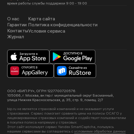
договоре страхования.
время работы службы поддержки 9:00 - 19:00
О нас
Карта сайта
Гарантии
Политика конфиденциальности
Контакты
Условия сервиса
Журнал
ООО «БИП.РУ», ОГРН 1227700720576.
105066, г. Москва, вн.тер.г. муниципальный округ Басманный,
улица Нижняя Красносельская, д. 35, стр. 9, помещ. 2/7
bip.ru не является страховой компанией и не оказывает услуги
страхования. Сервис помогает сравнить цены на полисы ОСАГО у
лицензированных страховых компаний и содействует пользователям
в покупке полиса напрямую у страховых.
Этот сайт использует сервис Yandex SmartCaptcha, пользуясь
нашими сервисами вы соглашаетесь с
условиями обработки данных