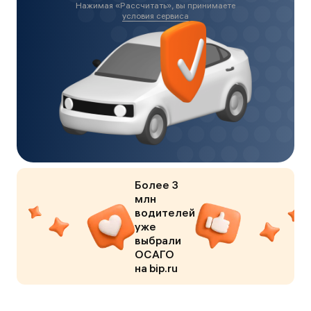
Нажимая «
Рассчитать
», вы принимаете
условия сервиса
Более 3
млн
водителей
уже
выбрали
ОСАГО
на bip.ru