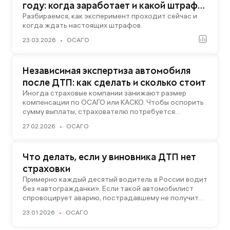
году: когда заработает и какой штраф
грозит за отсутствие страховки
Разбираемся, как эксперимент проходит сейчас и
когда ждать настоящих штрафов.
23.03.2026
ОСАГО
Независимая экспертиза автомобиля
после ДТП: как сделать и сколько стоит
Иногда страховые компании занижают размер
компенсации по ОСАГО или КАСКО. Чтобы оспорить
сумму выплаты, страхователю потребуется
независимая экспертиза автомобиля. Рассказываем,
27.02.2026
ОСАГО
кто ее проводит, сколько это стоит и кто
оплачивает услуги экспертов-оценщиков.
Что делать, если у виновника ДТП нет
страховки
Примерно каждый десятый водитель в России водит
без «автогражданки». Если такой автомобилист
спровоцирует аварию, пострадавшему не получить
компенсацию от страховщика. Рассказываем, как
23.01.2026
ОСАГО
добиться возмещения ущерба от бесполисника
и дополнительно защитить себя от ДТП без