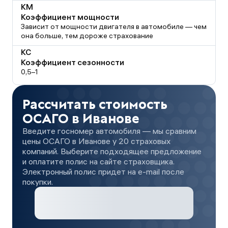
КМ
Коэффициент мощности
Зависит от мощности двигателя в автомобиле — чем
она больше, тем дороже страхование
КС
Коэффициент сезонности
0,5–1
Рассчитать стоимость
ОСАГО в Иванове
Введите госномер автомобиля — мы сравним
цены ОСАГО в Иванове у 20 страховых
компаний. Выберите подходящее предложение
и оплатите полис на сайте страховщика.
Электронный полис придет на e-mail после
покупки.