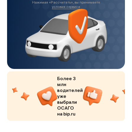
Нажимая «
Рассчитать
», вы принимаете
условия сервиса
Более 3
млн
водителей
уже
выбрали
ОСАГО
на bip.ru