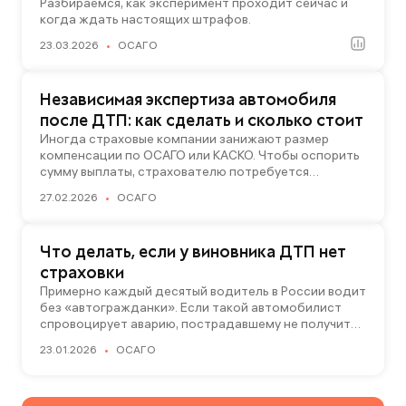
грозит за отсутствие страховки
Разбираемся, как эксперимент проходит сейчас и
когда ждать настоящих штрафов.
23.03.2026
ОСАГО
Независимая экспертиза автомобиля
после ДТП: как сделать и сколько стоит
Иногда страховые компании занижают размер
компенсации по ОСАГО или КАСКО. Чтобы оспорить
сумму выплаты, страхователю потребуется
независимая экспертиза автомобиля. Рассказываем,
27.02.2026
ОСАГО
кто ее проводит, сколько это стоит и кто
оплачивает услуги экспертов-оценщиков.
Что делать, если у виновника ДТП нет
страховки
Примерно каждый десятый водитель в России водит
без «автогражданки». Если такой автомобилист
спровоцирует аварию, пострадавшему не получить
компенсацию от страховщика. Рассказываем, как
23.01.2026
ОСАГО
добиться возмещения ущерба от бесполисника
и дополнительно защитить себя от ДТП без
страховки.