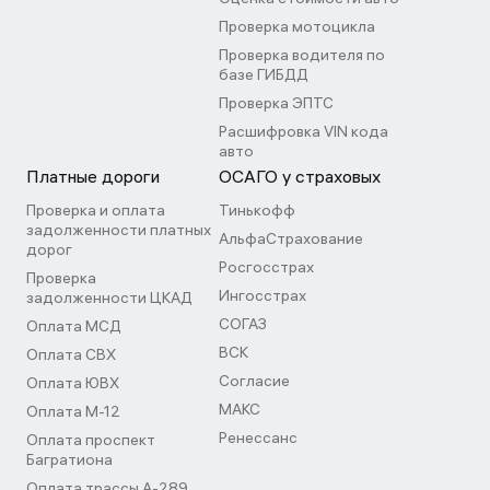
Проверка мотоцикла
Проверка водителя по
базе ГИБДД
Проверка ЭПТС
Расшифровка VIN кода
авто
Платные дороги
ОСАГО у страховых
Проверка и оплата
Тинькофф
задолженности платных
АльфаСтрахование
дорог
Росгосстрах
Проверка
Ингосстрах
задолженности ЦКАД
СОГАЗ
Оплата МСД
ВСК
Оплата СВХ
Согласие
Оплата ЮВХ
МАКС
Оплата М-12
Ренессанс
Оплата проспект
Багратиона
Оплата трассы А-289