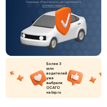
Нажимая «
Рассчитать
», вы принимаете
условия сервиса
Более 3
млн
водителей
уже
выбрали
ОСАГО
на bip.ru