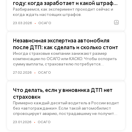
году: когда заработает и какой штраф
грозит за отсутствие страховки
Разбираемся, как эксперимент проходит сейчас и
когда ждать настоящих штрафов.
23.03.2026
ОСАГО
Независимая экспертиза автомобиля
после ДТП: как сделать и сколько стоит
Иногда страховые компании занижают размер
компенсации по ОСАГО или КАСКО. Чтобы оспорить
сумму выплаты, страхователю потребуется
независимая экспертиза автомобиля. Рассказываем,
27.02.2026
ОСАГО
кто ее проводит, сколько это стоит и кто
оплачивает услуги экспертов-оценщиков.
Что делать, если у виновника ДТП нет
страховки
Примерно каждый десятый водитель в России водит
без «автогражданки». Если такой автомобилист
спровоцирует аварию, пострадавшему не получить
компенсацию от страховщика. Рассказываем, как
23.01.2026
ОСАГО
добиться возмещения ущерба от бесполисника
и дополнительно защитить себя от ДТП без