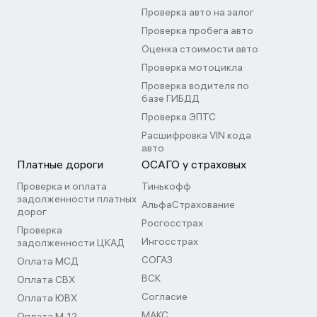
Проверка авто на залог
Проверка пробега авто
Оценка стоимости авто
Проверка мотоцикла
Проверка водителя по
базе ГИБДД
Проверка ЭПТС
Расшифровка VIN кода
авто
Платные дороги
ОСАГО у страховых
Проверка и оплата
Тинькофф
задолженности платных
АльфаСтрахование
дорог
Росгосстрах
Проверка
Ингосстрах
задолженности ЦКАД
СОГАЗ
Оплата МСД
ВСК
Оплата СВХ
Согласие
Оплата ЮВХ
МАКС
Оплата М-12