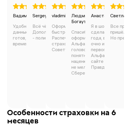
Вадим Ильин
Sergey Avdeev
vladimir bondarenko
20.01.2026
Людмила
20.01.2025
Анастасия Колесн
21.01.2025
Светлана
24.0
Богаутдинова
Удобно, занёс необходимые
Всё чётко, понятно, оперативно.
Оформил и оплатил ОСАГО
Я в шоке!!! Полго
Все прош
данные, оплатил и всё. Полис
Дополню, если кто сомневается
быстро и без проблем.
Спасибо!!! Нормально выбр
сделать осаго на 
пришёл н
готов, пришел на почту. Минимум
- полисы официальные 100%))
Распечатал с почты
оформила полис ОСАГО
года, все компани
Но предл
времени.
страховочный лист и всё.
Альфастоахование! Без
очно и онлайн. Тут
Советую
головомойки. Всё просто и
первого раза, одо
понятно! И стоимость без
АльфаСтрахование
наценки (аж минус 1000 руб
сайте тоже приход
не мелочи). Рекомендую. P.s
Правда одобрили 
Сбере наценка и плюс нет
дополнительной с
нашего адреса, ввести вру
'каско 400тыс руб
нет возможности! Оформи
рублей, но это не 
нереально. В приложении
главное что страх
Ингосстраха - проблемы с
сделалась. Пришла
подтверждением докумен
пару минут вместе
(жесть!)
оповещением от Р
Особенности страховки на 6
полис оформлен. 
месяцев
пробивается. Отл
приложение, сто р