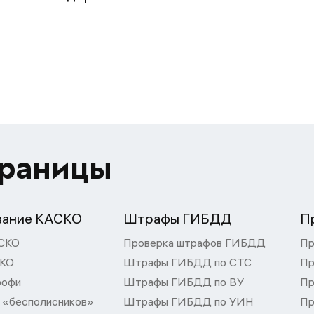
траницы
вание КАСКО
Штрафы ГИБДД
П
СКО
Проверка штрафов ГИБДД
Пр
СКО
Штрафы ГИБДД по СТС
Пр
рофи
Штрафы ГИБДД по ВУ
Пр
 «бесполисников»
Штрафы ГИБДД по УИН
Пр