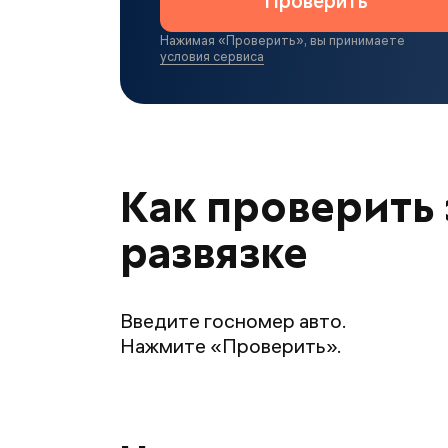
Проверить
Нажимая «
Проверить
», вы принимаете
условия сервиса
Как проверить
развязке
Введите госномер авто.
Нажмите «Проверить».