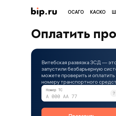
ОСАГО
КАСКО
Ш
Оплатить про
Витебская развязка ЗСД — это
запустили безбарьерную сист
можете проверить и оплатить 
номеру транспортного средст
Номер ТС
А 000 АА 77