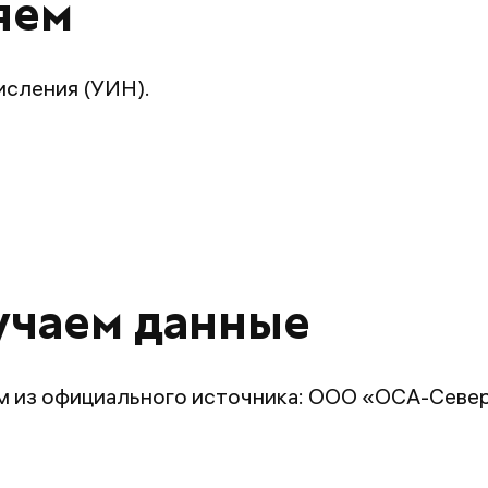
яем
исления (УИН).
учаем данные
м из официального источника: ООО «ОСА-Север