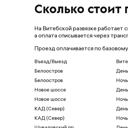
Сколько стоит 
На Витебской развязке работает 
а оплата списывается через транс
Проезд оплачивается по базовому
Въезд/Выезд
Вите
Белоостров
День
Белоостров
Ночь
Новое шоссе
День
Новое шоссе
Ночь
КАД (Север)
День
КАД (Север)
Ночь
Шуваловский пр.
День