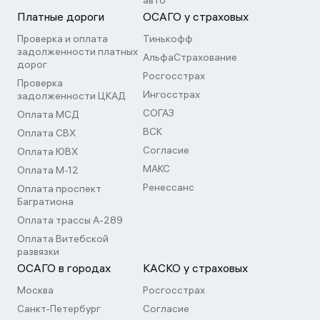
авто
Платные дороги
ОСАГО у страховых
Проверка и оплата
Тинькофф
задолженности платных
АльфаСтрахование
дорог
Росгосстрах
Проверка
Ингосстрах
задолженности ЦКАД
СОГАЗ
Оплата МСД
ВСК
Оплата СВХ
Согласие
Оплата ЮВХ
МАКС
Оплата М-12
Ренессанс
Оплата проспект
Багратиона
Оплата трассы А-289
Оплата Витебской
развязки
ОСАГО в городах
КАСКО у страховых
Москва
Росгосстрах
Санкт-Петербург
Согласие