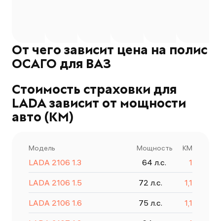
нет возможности! Оформи
рублей, но это не 
нереально. В приложении
главное что страх
Ингосстраха - проблемы с
сделалась. Пришла
подтверждением докумен
пару минут вместе
(жесть!)
оповещением от Р
От чего зависит цена на полис
полис оформлен. 
ОСАГО для ВАЗ
пробивается. Отл
приложение, сто р
💕💕
Стоимость страховки для
LADA зависит от мощности
авто (КМ)
Модель
Мощность
КМ
LADA
2106
1.3
64
л.с.
1
LADA
2106
1.5
72
л.с.
1,1
LADA
2106
1.6
75
л.с.
1,1