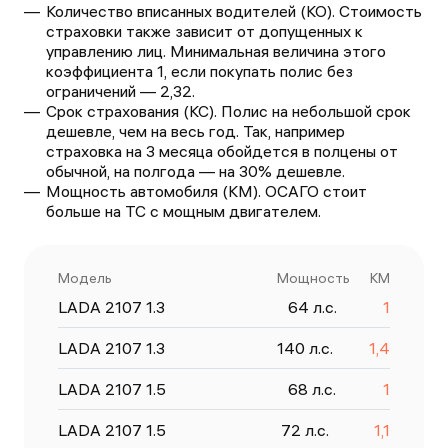
Количество вписанных водителей (КО). Стоимость
страховки также зависит от допущенных к
управлению лиц. Минимальная величина этого
коэффициента 1, если покупать полис без
ограничений — 2,32.
Срок страхования (КС). Полис на небольшой срок
дешевле, чем на весь год. Так, например
страховка на 3 месяца обойдется в полцены от
обычной, на полгода — на 30% дешевле.
Мощность автомобиля (КМ). ОСАГО стоит
больше на ТС с мощным двигателем.
Модель
Мощность
КМ
LADA 2107 1.3
64
л.с.
1
LADA 2107 1.3
140
л.с.
1,4
LADA 2107 1.5
68
л.с.
1
LADA 2107 1.5
72
л.с.
1,1