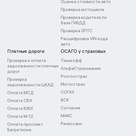
Оценка стоимости авто
Проверка мотоцикла
Проверка водителя по
базе ГИБДД
Проверка ЭПТС
Расшифровка VIN кода
авто
Платные дороги
ОСАГО у страховых
Проверка и оплата
Тинькофф
задолженности платных
АльфаСтрахование
дорог
Росгосстрах
Проверка
Ингосстрах
задолженности ЦКАД
СОГАЗ
Оплата МСД
ВСК
Оплата СВХ
Согласие
Оплата ЮВХ
МАКС
Оплата М-12
Ренессанс
Оплата проспект
Багратиона