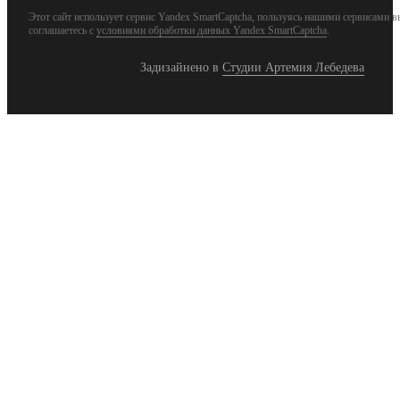
Этот сайт использует сервис Yandex SmartCaptcha, пользуясь нашими сервисами в
соглашаетесь с
условиями обработки данных Yandex SmartCaptcha
.
Задизайнено в
Студии Артемия Лебедева