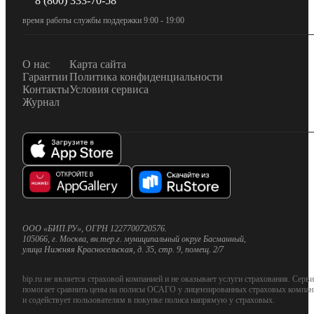
8 (800) 333-70-58
время работы службы поддержки 9:00 - 19:00
О нас
Карта сайта
Гарантии
Политика конфиденциальности
Контакты
Условия сервиса
Журнал
ООО «БИП.РУ», ОГРН 1227700720576.
105066, г. Москва, вн.тер.г. муниципальный округ Басманный,
улица Нижняя Красносельская, д. 35, стр. 9, помещ. 2/7
bip.ru не является страховой компанией и не оказывает услуги страхования. Серви
помогает сравнить цены на полисы ОСАГО у лицензированных страховых компан
и содействует пользователям в покупке полиса напрямую у страховых.