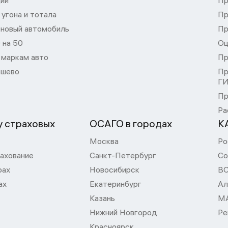
ции
Пр
угона и тотала
Пр
 новый автомобиль
Пр
 на 50
Оц
 маркам авто
Пр
шево
Пр
Г
Пр
Ра
 страховых
ОСАГО в городах
К
Москва
Ро
ахование
Санкт-Петербург
Со
рах
Новосибирск
В
ах
Екатеринбург
Ал
Казань
М
Нижний Новгород
Ре
Красноярск