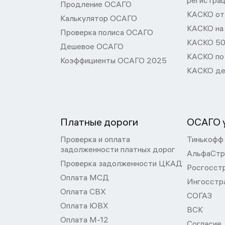
регистра
Продление ОСАГО
КАСКО от 
Калькулятор ОСАГО
КАСКО на
Проверка полиса ОСАГО
КАСКО 50
Дешевое ОСАГО
КАСКО по
Коэффициенты ОСАГО 2025
КАСКО де
Платные дороги
ОСАГО у
Проверка и оплата
Тинькофф
задолженности платных дорог
АльфаСтр
Проверка задолженности ЦКАД
Росгосст
Оплата МСД
Ингосстр
Оплата СВХ
СОГАЗ
Оплата ЮВХ
ВСК
Оплата М-12
Согласие