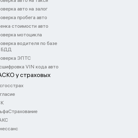
оверка авто на такси
оверка авто на залог
оверка пробега авто
енка стоимости авто
оверка мотоцикла
оверка водителя по базе
ИБДД
оверка ЭПТС
сшифровка VIN кода авто
АСКО у страховых
сгосстрах
гласие
СК
ьфаСтрахование
АКС
нессанс