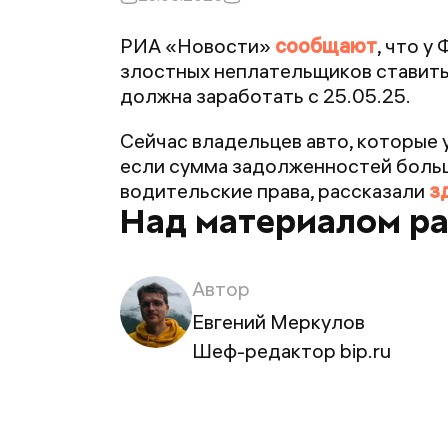
РИА «Новости»
сообщают
, что у
злостных неплательщиков ставить 
должна заработать с 25.05.25.
Сейчас владельцев авто, которые у
если сумма задолженностей больше
водительские права, рассказали
з
Над материалом р
Автор
Евгений Меркулов
Шеф-редактор bip.ru