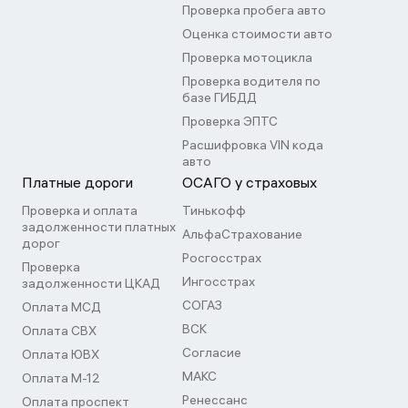
Проверка пробега авто
Оценка стоимости авто
Проверка мотоцикла
Проверка водителя по
базе ГИБДД
Проверка ЭПТС
Расшифровка VIN кода
авто
Платные дороги
ОСАГО у страховых
Проверка и оплата
Тинькофф
задолженности платных
АльфаСтрахование
дорог
Росгосстрах
Проверка
Ингосстрах
задолженности ЦКАД
СОГАЗ
Оплата МСД
ВСК
Оплата СВХ
Согласие
Оплата ЮВХ
МАКС
Оплата М-12
Ренессанс
Оплата проспект