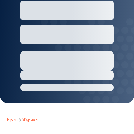
bip.ru
Журнал