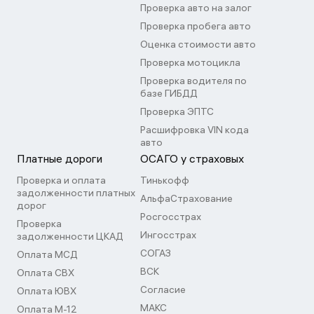
Проверка авто на залог
Проверка пробега авто
Оценка стоимости авто
Проверка мотоцикла
Проверка водителя по
базе ГИБДД
Проверка ЭПТС
Расшифровка VIN кода
авто
Платные дороги
ОСАГО у страховых
Проверка и оплата
Тинькофф
задолженности платных
АльфаСтрахование
дорог
Росгосстрах
Проверка
Ингосстрах
задолженности ЦКАД
СОГАЗ
Оплата МСД
ВСК
Оплата СВХ
Согласие
Оплата ЮВХ
МАКС
Оплата М-12