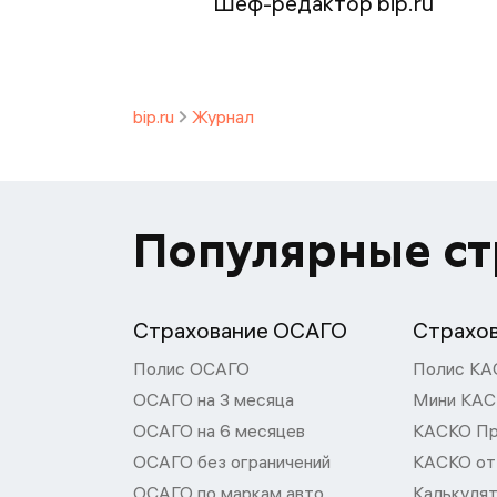
Шеф-редактор bip.ru
bip.ru
Журнал
Популярные с
Страхование ОСАГО
Страхо
Полис ОСАГО
Полис КА
ОСАГО на 3 месяца
Мини КА
ОСАГО на 6 месяцев
КАСКО П
ОСАГО без ограничений
КАСКО от
ОСАГО по маркам авто
Калькуля