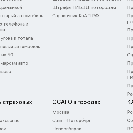
франшизой
Штрафы ГИБДД по городам
Пр
 старый автомобиль
Справочник КоАП РФ
Пр
ре
з телефона и
ции
Пр
угона и тотала
Пр
 новый автомобиль
Пр
 на 50
Оц
 маркам авто
Пр
шево
Пр
Г
Пр
Ра
 страховых
ОСАГО в городах
К
Москва
Ро
ахование
Санкт-Петербург
Со
рах
Новосибирск
В