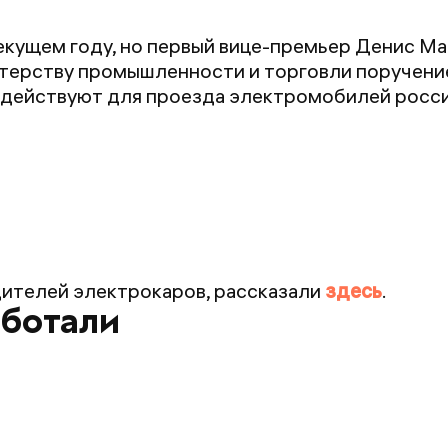
текущем году, но первый вице-премьер Денис М
терству промышленности и торговли поручение
я действуют для проезда электромобилей росси
дителей электрокаров, рассказали
здесь
.
аботали