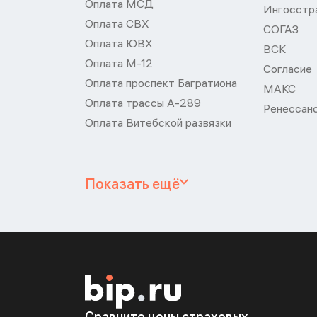
Оплата МСД
Ингосстр
Оплата СВХ
СОГАЗ
Оплата ЮВХ
ВСК
Оплата М-12
Согласие
Оплата проспект Багратиона
МАКС
Оплата трассы А-289
Ренессан
Оплата Витебской развязки
Показать ещё
Сравните цены страховых