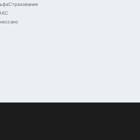
ьфаСтрахование
АКС
нессанс