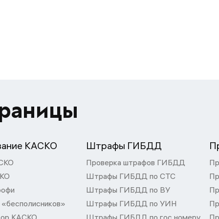
траницы
вание КАСКО
Штрафы ГИБДД
П
СКО
Проверка штрафов ГИБДД
Пр
СКО
Штрафы ГИБДД по СТС
Пр
рофи
Штрафы ГИБДД по ВУ
Пр
 «бесполисников»
Штрафы ГИБДД по УИН
Пр
тор КАСКО
Штрафы ГИБДД по гос номеру
Пр