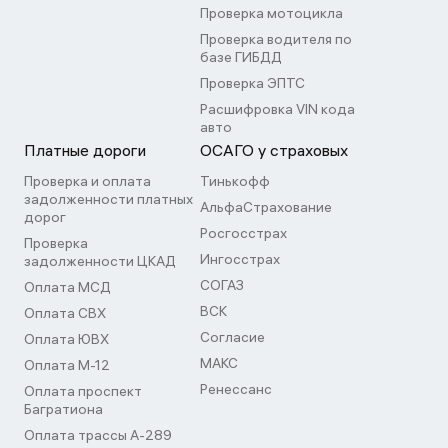
Проверка мотоцикла
Проверка водителя по
базе ГИБДД
Проверка ЭПТС
Расшифровка VIN кода
авто
Платные дороги
ОСАГО у страховых
Проверка и оплата
Тинькофф
задолженности платных
АльфаСтрахование
дорог
Росгосстрах
Проверка
Ингосстрах
задолженности ЦКАД
СОГАЗ
Оплата МСД
ВСК
Оплата СВХ
Согласие
Оплата ЮВХ
МАКС
Оплата М-12
Ренессанс
Оплата проспект
Багратиона
Оплата трассы А-289