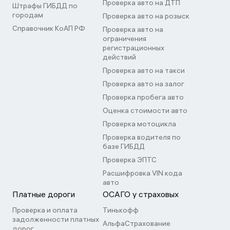
Проверка авто на ДТП
Штрафы ГИБДД по
городам
Проверка авто на розыск
Справочник КоАП РФ
Проверка авто на
ограничения
регистрационных
действий
Проверка авто на такси
Проверка авто на залог
Проверка пробега авто
Оценка стоимости авто
Проверка мотоцикла
Проверка водителя по
базе ГИБДД
Проверка ЭПТС
Расшифровка VIN кода
авто
Платные дороги
ОСАГО у страховых
Проверка и оплата
Тинькофф
задолженности платных
АльфаСтрахование
дорог