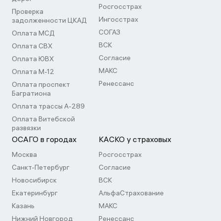
Росгосстрах
Проверка
Ингосстрах
задолженности ЦКАД
СОГАЗ
Оплата МСД
ВСК
Оплата СВХ
Согласие
Оплата ЮВХ
МАКС
Оплата М-12
Ренессанс
Оплата проспект
Багратиона
Оплата трассы А-289
Оплата Витебской
развязки
ОСАГО в городах
КАСКО у страховых
Москва
Росгосстрах
Санкт-Петербург
Согласие
Новосибирск
ВСК
Екатеринбург
АльфаСтрахование
Казань
МАКС
Нижний Новгород
Ренессанс