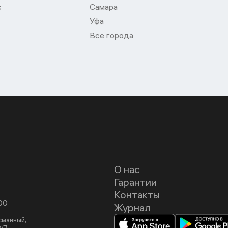
с
Самара
Уфа
Все города
О нас
Гарантии
Контакты
00
Журнал
асманный,