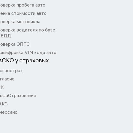
оверка пробега авто
енка стоимости авто
оверка мотоцикла
оверка водителя по базе
ИБДД
оверка ЭПТС
сшифровка VIN кода авто
АСКО у страховых
сгосстрах
гласие
СК
ьфаСтрахование
АКС
нессанс