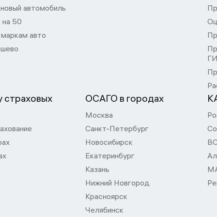
 новый автомобиль
Пр
 на 50
Оц
 маркам авто
Пр
шево
Пр
Г
Пр
Ра
 страховых
ОСАГО в городах
К
Москва
Ро
ахование
Санкт-Петербург
Со
рах
Новосибирск
В
ах
Екатеринбург
Ал
Казань
М
Нижний Новгород
Ре
Красноярск
Челябинск