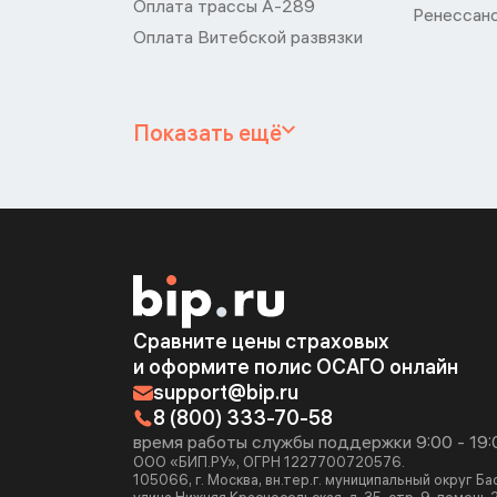
Оплата трассы А-289
Ренессан
Оплата Витебской развязки
Показать ещё
Сравните цены страховых
и оформите полис ОСАГО онлайн
support@bip.ru
8 (800) 333-70-58
время работы службы поддержки 9:00 - 19:
ООО «БИП.РУ», ОГРН 1227700720576.
105066, г. Москва, вн.тер.г. муниципальный округ Б