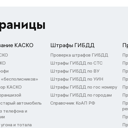
траницы
вание КАСКО
Штрафы ГИБДД
П
СКО
Проверка штрафов ГИБДД
Пр
СКО
Штрафы ГИБДД по СТС
Пр
рофи
Штрафы ГИБДД по ВУ
Пр
 «бесполисников»
Штрафы ГИБДД по УИН
Пр
тор КАСКО
Штрафы ГИБДД по гос номеру
Пр
франшизой
Штрафы ГИБДД по городам
Пр
 старый автомобиль
Справочник КоАП РФ
Пр
ре
з телефона и
ции
Пр
угона и тотала
Пр