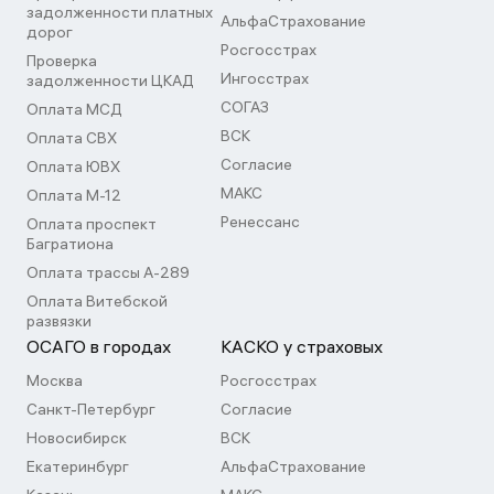
задолженности платных
АльфаСтрахование
дорог
Росгосстрах
Проверка
Ингосстрах
задолженности ЦКАД
СОГАЗ
Оплата МСД
ВСК
Оплата СВХ
Согласие
Оплата ЮВХ
МАКС
Оплата М-12
Ренессанс
Оплата проспект
Багратиона
Оплата трассы А-289
Оплата Витебской
развязки
ОСАГО в городах
КАСКО у страховых
Москва
Росгосстрах
Санкт-Петербург
Согласие
Новосибирск
ВСК
Екатеринбург
АльфаСтрахование