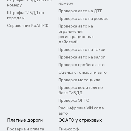
номеру
номеру
Проверка авто на ДТП
Штрафы ГИБДД по
городам
Проверка авто на розыск
Справочник КоАП РФ
Проверка авто на
ограничения
регистрационных
действий
Проверка авто на такси
Проверка авто на залог
Проверка пробега авто
Оценка стоимости авто
Проверка мотоцикла
Проверка водителя по
базе ГИБДД
Проверка ЭПТС
Расшифровка VIN кода
авто
Платные дороги
ОСАГО у страховых
Проверка и оплата
Тинькофф