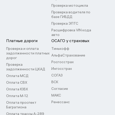
Проверка мотоцикла
Проверка водителя по
базе ГИБДД
Проверка ЭПТС
Расшифровка VIN кода
авто
Платные дороги
ОСАГО у страховых
Проверка и оплата
Тинькофф
задолженности платных
АльфаСтрахование
дорог
Росгосстрах
Проверка
Ингосстрах
задолженности ЦКАД
СОГАЗ
Оплата МСД
ВСК
Оплата СВХ
Согласие
Оплата ЮВХ
МАКС
Оплата М-12
Ренессанс
Оплата проспект
Багратиона
Оплата трассы А-289