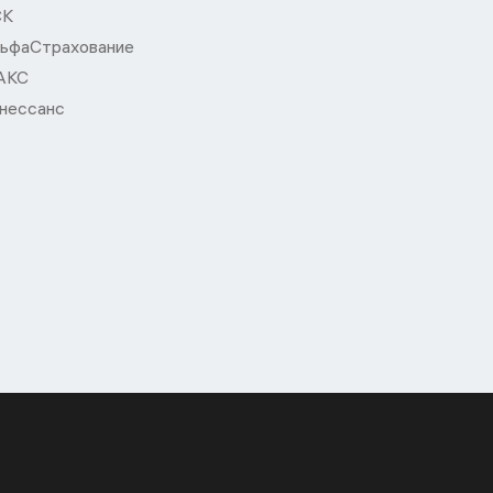
СК
ьфаСтрахование
АКС
нессанс