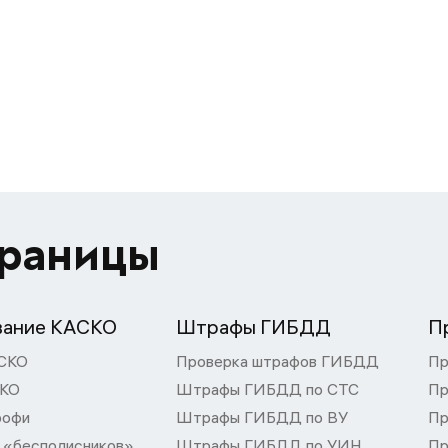
траницы
вание КАСКО
Штрафы ГИБДД
П
СКО
Проверка штрафов ГИБДД
Пр
СКО
Штрафы ГИБДД по СТС
Пр
рофи
Штрафы ГИБДД по ВУ
Пр
 «бесполисников»
Штрафы ГИБДД по УИН
Пр