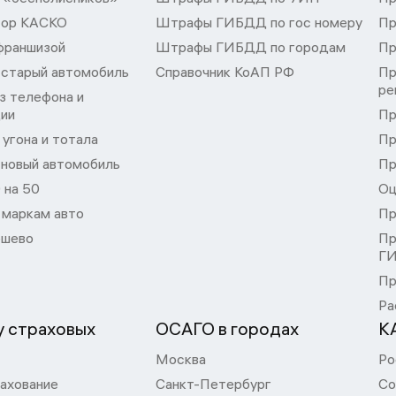
тор КАСКО
Штрафы ГИБДД по гос номеру
Пр
франшизой
Штрафы ГИБДД по городам
Пр
 старый автомобиль
Справочник КоАП РФ
Пр
ре
з телефона и
ции
Пр
угона и тотала
Пр
 новый автомобиль
Пр
 на 50
Оц
 маркам авто
Пр
шево
Пр
Г
Пр
Ра
 страховых
ОСАГО в городах
К
Москва
Ро
ахование
Санкт-Петербург
Со