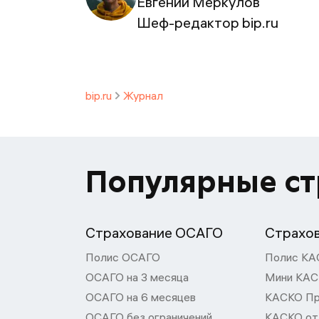
Евгений Меркулов
Шеф-редактор bip.ru
bip.ru
Журнал
Популярные с
Страхование ОСАГО
Страхо
Полис ОСАГО
Полис КА
ОСАГО на 3 месяца
Мини КА
ОСАГО на 6 месяцев
КАСКО П
ОСАГО без ограничений
КАСКО от