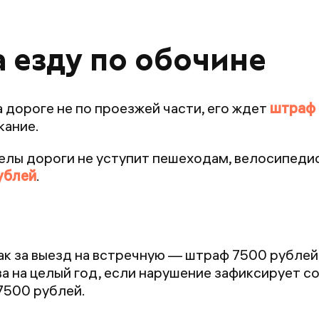
 езду по обочине
 дороге не по проезжей части, его ждет
штраф 
кание.
делы дороги не уступит пешеходам, велосипеди
ублей
.
как за выезд на встречную — штраф 7500 рублей
ва на целый год, если нарушение зафиксирует с
 7500 рублей.