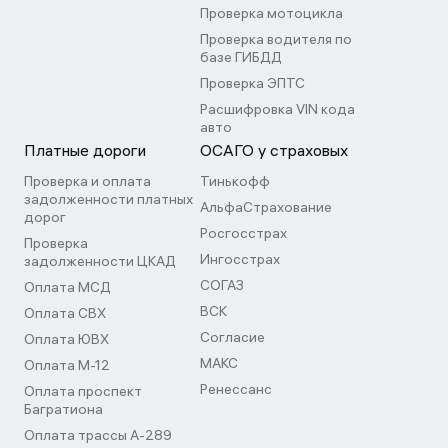
Проверка мотоцикла
Проверка водителя по
базе ГИБДД
Проверка ЭПТС
Расшифровка VIN кода
авто
Платные дороги
ОСАГО у страховых
Проверка и оплата
Тинькофф
задолженности платных
АльфаСтрахование
дорог
Росгосстрах
Проверка
Ингосстрах
задолженности ЦКАД
СОГАЗ
Оплата МСД
ВСК
Оплата СВХ
Согласие
Оплата ЮВХ
МАКС
Оплата М-12
Ренессанс
Оплата проспект
Багратиона
Оплата трассы А-289