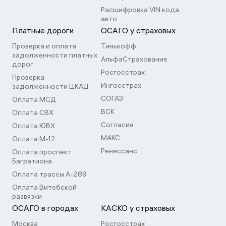
Расшифровка VIN кода
авто
Платные дороги
ОСАГО у страховых
Проверка и оплата
Тинькофф
задолженности платных
АльфаСтрахование
дорог
Росгосстрах
Проверка
Ингосстрах
задолженности ЦКАД
СОГАЗ
Оплата МСД
ВСК
Оплата СВХ
Согласие
Оплата ЮВХ
МАКС
Оплата М-12
Ренессанс
Оплата проспект
Багратиона
Оплата трассы А-289
Оплата Витебской
развязки
ОСАГО в городах
КАСКО у страховых
Москва
Росгосстрах