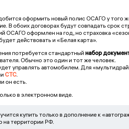
добится оформить новый полис ОСАГО у того же
е. В обоих договорах будут совпадать срок ст
й ОСАГО оформлен на год, но страховка «сезо
 будет действовать и «Белая карта».
ения потребуется стандартный
набор докумен
вателя. Обычно это один и тот же человек.
будет управлять автомобилем. Для «мультидрай
ли
СТС
.
и он есть.
олько в электронном виде.
чится купить только в дополнение к «автогра
ю на территории РФ.