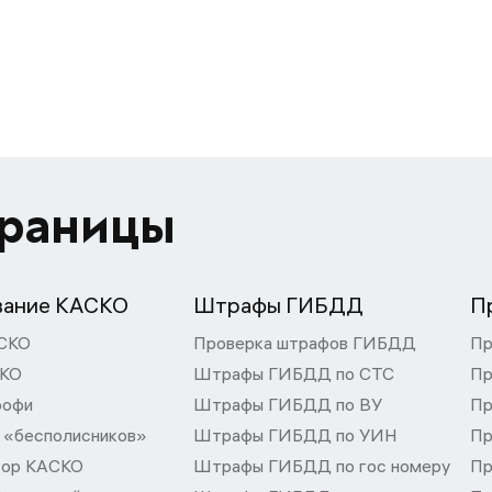
траницы
вание КАСКО
Штрафы ГИБДД
П
СКО
Проверка штрафов ГИБДД
Пр
СКО
Штрафы ГИБДД по СТС
Пр
рофи
Штрафы ГИБДД по ВУ
Пр
 «бесполисников»
Штрафы ГИБДД по УИН
Пр
тор КАСКО
Штрафы ГИБДД по гос номеру
Пр