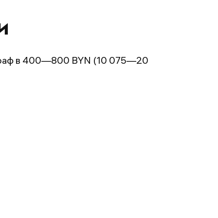
и
аф в 400—800 BYN (10 075—20