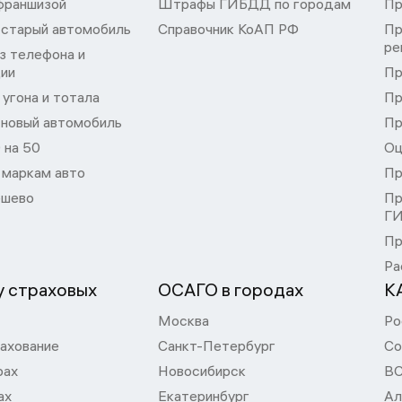
франшизой
Штрафы ГИБДД по городам
Пр
 старый автомобиль
Справочник КоАП РФ
Пр
ре
з телефона и
ции
Пр
угона и тотала
Пр
 новый автомобиль
Пр
 на 50
Оц
 маркам авто
Пр
шево
Пр
Г
Пр
Ра
 страховых
ОСАГО в городах
К
Москва
Ро
ахование
Санкт-Петербург
Со
рах
Новосибирск
В
ах
Екатеринбург
Ал