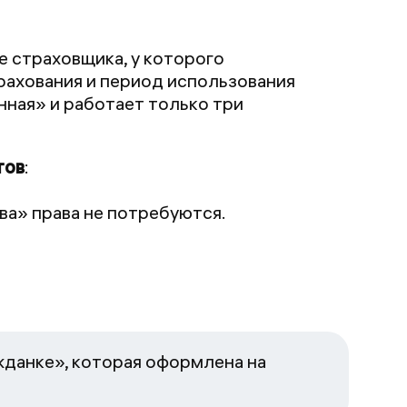
 страховщика, у которого
рахования и период использования
нная» и работает только три
тов
:
ва» права не потребуются.
жданке», которая оформлена на