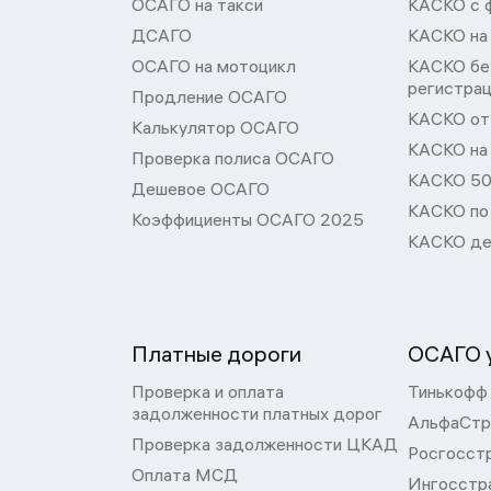
ОСАГО на такси
КАСКО с 
ДСАГО
КАСКО на
ОСАГО на мотоцикл
КАСКО бе
регистра
Продление ОСАГО
КАСКО от 
Калькулятор ОСАГО
КАСКО на
Проверка полиса ОСАГО
КАСКО 50
Дешевое ОСАГО
КАСКО по
Коэффициенты ОСАГО 2025
КАСКО де
Платные дороги
ОСАГО у
Проверка и оплата
Тинькофф
задолженности платных дорог
АльфаСтр
Проверка задолженности ЦКАД
Росгосст
Оплата МСД
Ингосстр