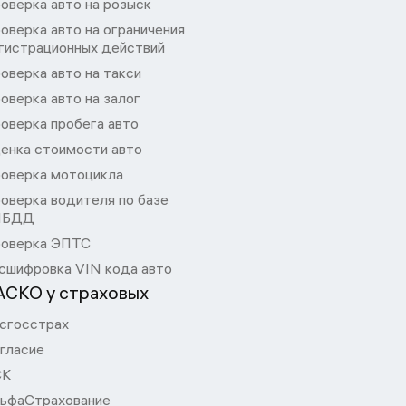
оверка авто на розыск
оверка авто на ограничения
гистрационных действий
оверка авто на такси
оверка авто на залог
оверка пробега авто
енка стоимости авто
оверка мотоцикла
оверка водителя по базе
ИБДД
оверка ЭПТС
сшифровка VIN кода авто
АСКО у страховых
сгосстрах
гласие
СК
ьфаСтрахование