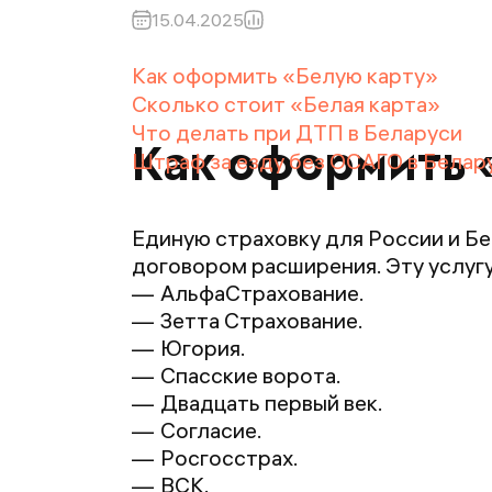
15.04.2025
Как оформить «Белую карту»
Сколько стоит «Белая карта»
Что делать при ДТП в Беларуси
Как оформить 
Штраф за езду без ОСАГО в Белар
Единую страховку для России и Б
договором расширения. Эту услуг
АльфаСтрахование.
Зетта Страхование.
Югория.
Спасские ворота.
Двадцать первый век.
Согласие.
Росгосстрах.
ВСК.