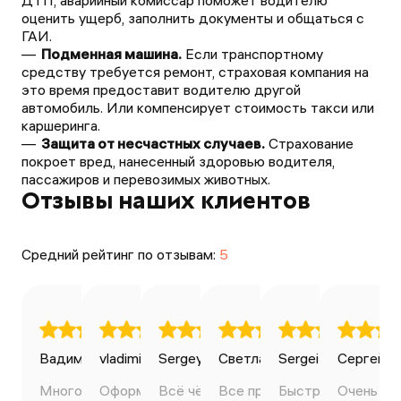
ДТП, аварийный комиссар поможет водителю
оценить ущерб, заполнить документы и общаться с
ГАИ.
Подменная машина.
Если транспортному
средству требуется ремонт, страховая компания на
это время предоставит водителю другой
автомобиль. Или компенсирует стоимость такси или
каршеринга.
Защита от несчастных случаев.
Страхование
покроет вред, нанесенный здоровью водителя,
пассажиров и перевозимых животных.
Отзывы наших клиентов
Средний рейтинг по отзывам:
5
Вадим Ильин
vladimir bondarenko
Sergey Avdeev
27.04.2025
Светлана
28.04.2025
Sergei Volkov
20.01.2025
Сергей К
03.0
Много вариантов сделать
Оформил всё самостоятельно,
Всё чётко, понятно, оперативно.
Все прошло быстро. Полис
Быстро, чётко, уд
Очень зд