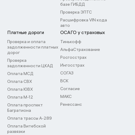
базе ГИБДД
Проверка ЭПТС
Расшифровка VIN кода
авто
Платные дороги
ОСАГО у страховых
Проверка и оплата
Тинькофф
задолженности платных
АльфаСтрахование
дорог
Росгосстрах
Проверка
Ингосстрах
задолженности ЦКАД
СОГАЗ
Оплата МСД
ВСК
Оплата СВХ
Согласие
Оплата ЮВХ
МАКС
Оплата М-12
Ренессанс
Оплата проспект
Багратиона
Оплата трассы А-289
Оплата Витебской
развязки