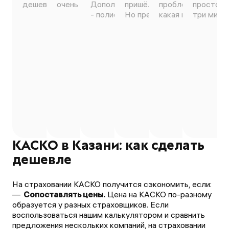
дешевле, быстрое оформление.
очень понравилось 😊
Дополню, если кто сомневается
пришёл на электронную поч
проблем оформили
просто ч
- полисы официальные 100%))
Но предложений мало.
какая мне более в
три минут
КАСКО в Казани: как сделать
дешевле
На страховании КАСКО получится сэкономить, если:
Сопоставлять цены.
Цена на КАСКО по-разному
образуется у разных страховщиков. Если
воспользоваться нашим калькулятором и сравнить
предложения нескольких компаний, на страховании