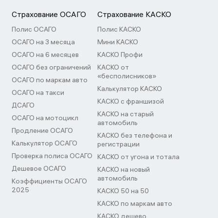
страховщику. Это нужно сделать в срок, указанный в
договоре страхования.
Страхование ОСАГО
Страхование КАСКО
Полис ОСАГО
Полис КАСКО
ОСАГО на 3 месяца
Мини КАСКО
ОСАГО на 6 месяцев
КАСКО Профи
ОСАГО без ограничений
КАСКО от
«бесполисников»
ОСАГО по маркам авто
Калькулятор КАСКО
ОСАГО на такси
КАСКО с франшизой
ДСАГО
КАСКО на старый
ОСАГО на мотоцикл
автомобиль
Продление ОСАГО
КАСКО без телефона и
Калькулятор ОСАГО
регистрации
Проверка полиса ОСАГО
КАСКО от угона и тотала
Дешевое ОСАГО
КАСКО на новый
автомобиль
Коэффициенты ОСАГО
2025
КАСКО 50 на 50
КАСКО по маркам авто
КАСКО дешево