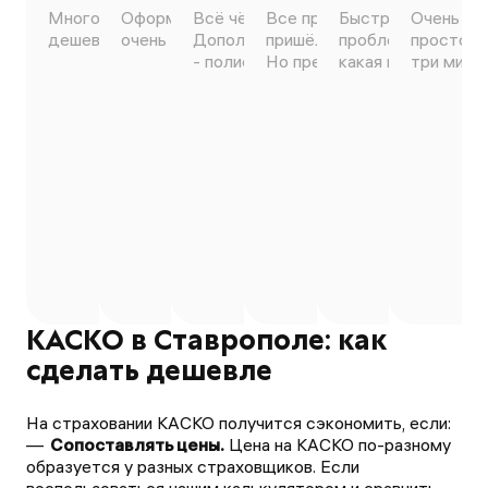
Много вариантов сделать
Оформил всё самостоятельно,
Всё чётко, понятно, оперативно.
Все прошло быстро. Полис
Быстро, чётко, уд
Очень зд
дешевле, быстрое оформление.
очень понравилось 😊
Дополню, если кто сомневается
пришёл на электронную поч
проблем оформили
просто ч
- полисы официальные 100%))
Но предложений мало.
какая мне более в
три минут
КАСКО в Ставрополе: как
сделать дешевле
На страховании КАСКО получится сэкономить, если:
Сопоставлять цены.
Цена на КАСКО по-разному
образуется у разных страховщиков. Если