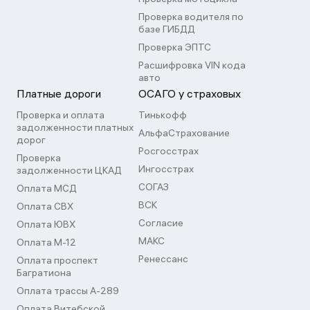
Проверка водителя по
базе ГИБДД
Проверка ЭПТС
Расшифровка VIN кода
авто
Платные дороги
ОСАГО у страховых
Проверка и оплата
Тинькофф
задолженности платных
АльфаСтрахование
дорог
Росгосстрах
Проверка
Ингосстрах
задолженности ЦКАД
СОГАЗ
Оплата МСД
ВСК
Оплата СВХ
Согласие
Оплата ЮВХ
МАКС
Оплата М-12
Ренессанс
Оплата проспект
Багратиона
Оплата трассы А-289
Оплата Витебской