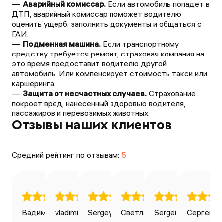
Аварийный комиссар.
Если автомобиль попадет в
ДТП, аварийный комиссар поможет водителю
оценить ущерб, заполнить документы и общаться с
ГАИ.
Подменная машина.
Если транспортному
средству требуется ремонт, страховая компания на
это время предоставит водителю другой
автомобиль. Или компенсирует стоимость такси или
каршеринга.
Защита от несчастных случаев.
Страхование
покроет вред, нанесенный здоровью водителя,
пассажиров и перевозимых животных.
Отзывы наших клиентов
Средний рейтинг по отзывам:
5
Вадим Ильин
vladimir bondarenko
Sergey Avdeev
27.04.2025
Светлана
28.04.2025
Sergei Volkov
20.01.2025
Сергей К
03.0