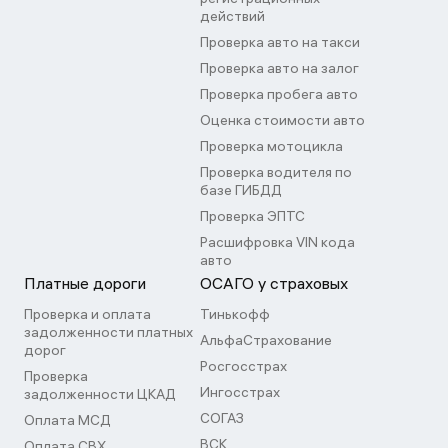
действий
Проверка авто на такси
Проверка авто на залог
Проверка пробега авто
Оценка стоимости авто
Проверка мотоцикла
Проверка водителя по
базе ГИБДД
Проверка ЭПТС
Расшифровка VIN кода
авто
Платные дороги
ОСАГО у страховых
Проверка и оплата
Тинькофф
задолженности платных
АльфаСтрахование
дорог
Росгосстрах
Проверка
Ингосстрах
задолженности ЦКАД
СОГАЗ
Оплата МСД
ВСК
Оплата СВХ