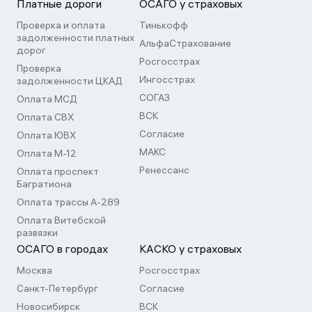
Платные дороги
ОСАГО у страховых
Проверка и оплата
Тинькофф
задолженности платных
АльфаСтрахование
дорог
Росгосстрах
Проверка
Ингосстрах
задолженности ЦКАД
СОГАЗ
Оплата МСД
ВСК
Оплата СВХ
Согласие
Оплата ЮВХ
МАКС
Оплата М-12
Ренессанс
Оплата проспект
Багратиона
Оплата трассы А-289
Оплата Витебской
развязки
ОСАГО в городах
КАСКО у страховых
Москва
Росгосстрах
Санкт-Петербург
Согласие
Новосибирск
ВСК