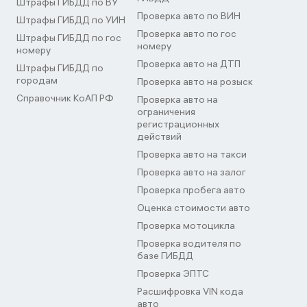
Штрафы ГИБДД по ВУ
Проверка авто по ВИН
Штрафы ГИБДД по УИН
Проверка авто по гос
Штрафы ГИБДД по гос
номеру
номеру
Проверка авто на ДТП
Штрафы ГИБДД по
городам
Проверка авто на розыск
Справочник КоАП РФ
Проверка авто на
ограничения
регистрационных
действий
Проверка авто на такси
Проверка авто на залог
Проверка пробега авто
Оценка стоимости авто
Проверка мотоцикла
Проверка водителя по
базе ГИБДД
Проверка ЭПТС
Расшифровка VIN кода
авто