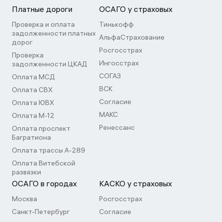
Платные дороги
ОСАГО у страховых
Проверка и оплата
Тинькофф
задолженности платных
АльфаСтрахование
дорог
Росгосстрах
Проверка
Ингосстрах
задолженности ЦКАД
СОГАЗ
Оплата МСД
ВСК
Оплата СВХ
Согласие
Оплата ЮВХ
МАКС
Оплата М-12
Ренессанс
Оплата проспект
Багратиона
Оплата трассы А-289
Оплата Витебской
развязки
ОСАГО в городах
КАСКО у страховых
Москва
Росгосстрах
Санкт-Петербург
Согласие