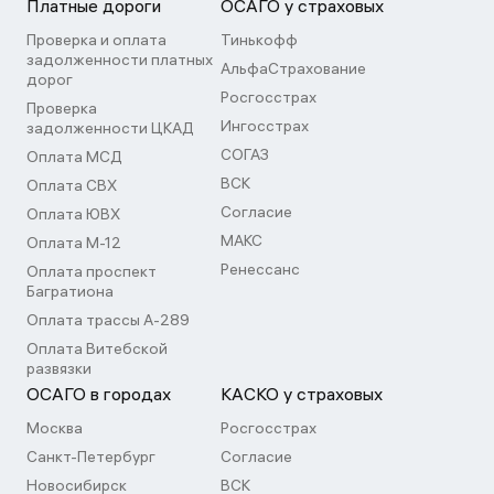
Платные дороги
ОСАГО у страховых
Проверка и оплата
Тинькофф
задолженности платных
АльфаСтрахование
дорог
Росгосстрах
Проверка
Ингосстрах
задолженности ЦКАД
СОГАЗ
Оплата МСД
ВСК
Оплата СВХ
Согласие
Оплата ЮВХ
МАКС
Оплата М-12
Ренессанс
Оплата проспект
Багратиона
Оплата трассы А-289
Оплата Витебской
развязки
ОСАГО в городах
КАСКО у страховых
Москва
Росгосстрах
Санкт-Петербург
Согласие
Новосибирск
ВСК