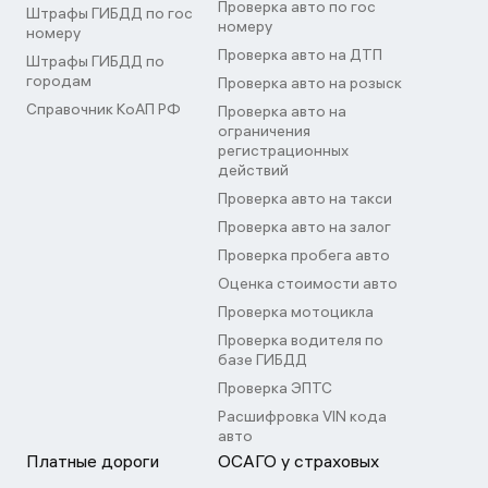
Проверка авто по гос
Штрафы ГИБДД по гос
номеру
номеру
Проверка авто на ДТП
Штрафы ГИБДД по
городам
Проверка авто на розыск
Справочник КоАП РФ
Проверка авто на
ограничения
регистрационных
действий
Проверка авто на такси
Проверка авто на залог
Проверка пробега авто
Оценка стоимости авто
Проверка мотоцикла
Проверка водителя по
базе ГИБДД
Проверка ЭПТС
Расшифровка VIN кода
авто
Платные дороги
ОСАГО у страховых