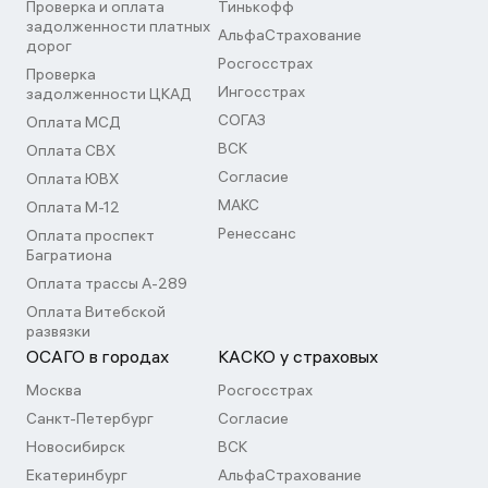
Проверка и оплата
Тинькофф
задолженности платных
АльфаСтрахование
дорог
Росгосстрах
Проверка
Ингосстрах
задолженности ЦКАД
СОГАЗ
Оплата МСД
ВСК
Оплата СВХ
Согласие
Оплата ЮВХ
МАКС
Оплата М-12
Ренессанс
Оплата проспект
Багратиона
Оплата трассы А-289
Оплата Витебской
развязки
ОСАГО в городах
КАСКО у страховых
Москва
Росгосстрах
Санкт-Петербург
Согласие
Новосибирск
ВСК
Екатеринбург
АльфаСтрахование