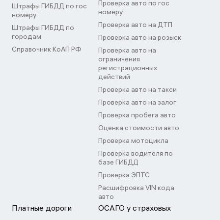
Проверка авто по гос
Штрафы ГИБДД по гос
номеру
номеру
Проверка авто на ДТП
Штрафы ГИБДД по
городам
Проверка авто на розыск
Справочник КоАП РФ
Проверка авто на
ограничения
регистрационных
действий
Проверка авто на такси
Проверка авто на залог
Проверка пробега авто
Оценка стоимости авто
Проверка мотоцикла
Проверка водителя по
базе ГИБДД
Проверка ЭПТС
Расшифровка VIN кода
авто
Платные дороги
ОСАГО у страховых