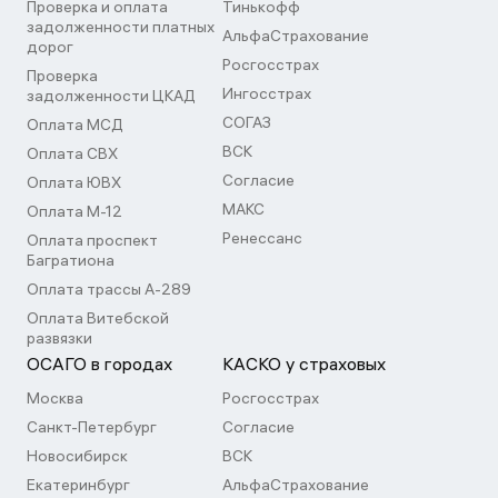
Проверка и оплата
Тинькофф
задолженности платных
АльфаСтрахование
дорог
Росгосстрах
Проверка
Ингосстрах
задолженности ЦКАД
СОГАЗ
Оплата МСД
ВСК
Оплата СВХ
Согласие
Оплата ЮВХ
МАКС
Оплата М-12
Ренессанс
Оплата проспект
Багратиона
Оплата трассы А-289
Оплата Витебской
развязки
ОСАГО в городах
КАСКО у страховых
Москва
Росгосстрах
Санкт-Петербург
Согласие
Новосибирск
ВСК
Екатеринбург
АльфаСтрахование