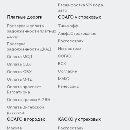
Расшифровка VIN кода
авто
Платные дороги
ОСАГО у страховых
Проверка и оплата
Тинькофф
задолженности платных
АльфаСтрахование
дорог
Росгосстрах
Проверка
Ингосстрах
задолженности ЦКАД
СОГАЗ
Оплата МСД
ВСК
Оплата СВХ
Согласие
Оплата ЮВХ
МАКС
Оплата М-12
Ренессанс
Оплата проспект
Багратиона
Оплата трассы А-289
Оплата Витебской
развязки
ОСАГО в городах
КАСКО у страховых
Москва
Росгосстрах