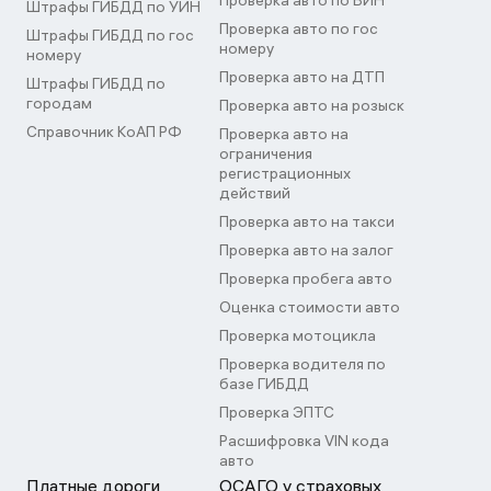
Проверка авто по ВИН
Штрафы ГИБДД по УИН
Проверка авто по гос
Штрафы ГИБДД по гос
номеру
номеру
Проверка авто на ДТП
Штрафы ГИБДД по
городам
Проверка авто на розыск
Справочник КоАП РФ
Проверка авто на
ограничения
регистрационных
действий
Проверка авто на такси
Проверка авто на залог
Проверка пробега авто
Оценка стоимости авто
Проверка мотоцикла
Проверка водителя по
базе ГИБДД
Проверка ЭПТС
Расшифровка VIN кода
авто
Платные дороги
ОСАГО у страховых