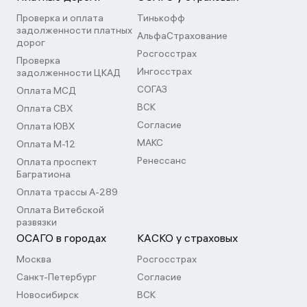
Проверка и оплата
Тинькофф
задолженности платных
АльфаСтрахование
дорог
Росгосстрах
Проверка
Ингосстрах
задолженности ЦКАД
СОГАЗ
Оплата МСД
ВСК
Оплата СВХ
Согласие
Оплата ЮВХ
МАКС
Оплата М-12
Ренессанс
Оплата проспект
Багратиона
Оплата трассы А-289
Оплата Витебской
развязки
ОСАГО в городах
КАСКО у страховых
Москва
Росгосстрах
Санкт-Петербург
Согласие
Новосибирск
ВСК