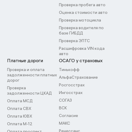
Проверка пробега авто
Оценка стоимости авто
Проверка мотоцикла
Проверка водителя по
базе ГИБДД
Проверка ЭПТС
Расшифровка VIN кода
авто
Платные дороги
ОСАГО у страховых
Проверка и оплата
Тинькофф
задолженности платных
АльфаСтрахование
дорог
Росгосстрах
Проверка
Ингосстрах
задолженности ЦКАД
СОГАЗ
Оплата МСД
ВСК
Оплата СВХ
Согласие
Оплата ЮВХ
МАКС
Оплата М-12
Ренессанс
Оплата проспект