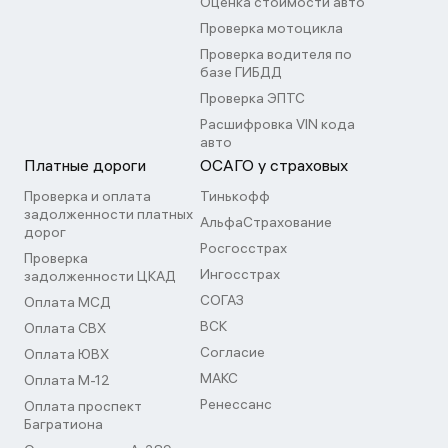
Оценка стоимости авто
Проверка мотоцикла
Проверка водителя по
базе ГИБДД
Проверка ЭПТС
Расшифровка VIN кода
авто
Платные дороги
ОСАГО у страховых
Проверка и оплата
Тинькофф
задолженности платных
АльфаСтрахование
дорог
Росгосстрах
Проверка
Ингосстрах
задолженности ЦКАД
СОГАЗ
Оплата МСД
ВСК
Оплата СВХ
Согласие
Оплата ЮВХ
МАКС
Оплата М-12
Ренессанс
Оплата проспект
Багратиона