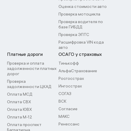
Оценка стоимости авто
Проверка мотоцикла
Проверка водителя по
базе ГИБДД
Проверка ЭПТС
Расшифровка VIN кода
авто
Платные дороги
ОСАГО у страховых
Проверка и оплата
Тинькофф
задолженности платных
АльфаСтрахование
дорог
Росгосстрах
Проверка
Ингосстрах
задолженности ЦКАД
СОГАЗ
Оплата МСД
ВСК
Оплата СВХ
Согласие
Оплата ЮВХ
МАКС
Оплата М-12
Ренессанс
Оплата проспект
Багратиона