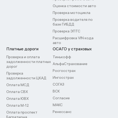
Оценка стоимости авто
Проверка мотоцикла
Проверка водителя по
базе ГИБДД
Проверка ЭПТС
Расшифровка VIN кода
авто
Платные дороги
ОСАГО у страховых
Проверка и оплата
Тинькофф
задолженности платных
АльфаСтрахование
дорог
Росгосстрах
Проверка
Ингосстрах
задолженности ЦКАД
СОГАЗ
Оплата МСД
ВСК
Оплата СВХ
Согласие
Оплата ЮВХ
МАКС
Оплата М-12
Ренессанс
Оплата проспект
Багратиона