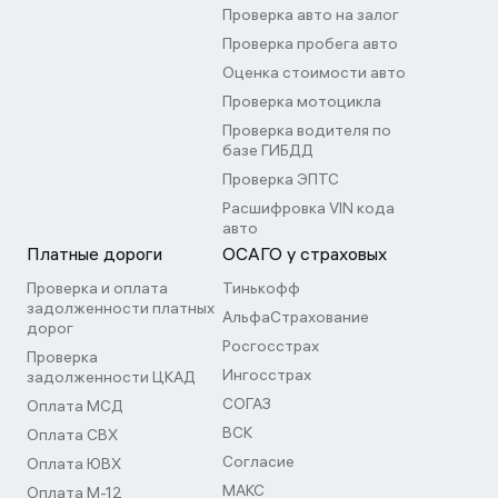
Проверка авто на залог
Проверка пробега авто
Оценка стоимости авто
Проверка мотоцикла
Проверка водителя по
базе ГИБДД
Проверка ЭПТС
Расшифровка VIN кода
авто
Платные дороги
ОСАГО у страховых
Проверка и оплата
Тинькофф
задолженности платных
АльфаСтрахование
дорог
Росгосстрах
Проверка
Ингосстрах
задолженности ЦКАД
СОГАЗ
Оплата МСД
ВСК
Оплата СВХ
Согласие
Оплата ЮВХ
МАКС
Оплата М-12