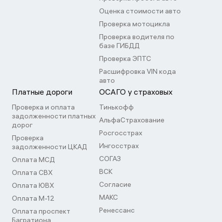
Оценка стоимости авто
Проверка мотоцикла
Проверка водителя по
базе ГИБДД
Проверка ЭПТС
Расшифровка VIN кода
авто
Платные дороги
ОСАГО у страховых
Проверка и оплата
Тинькофф
задолженности платных
АльфаСтрахование
дорог
Росгосстрах
Проверка
Ингосстрах
задолженности ЦКАД
СОГАЗ
Оплата МСД
ВСК
Оплата СВХ
Согласие
Оплата ЮВХ
МАКС
Оплата М-12
Ренессанс
Оплата проспект
Багратиона