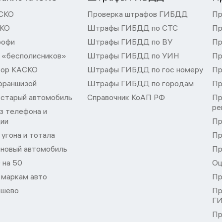
СКО
Проверка штрафов ГИБДД
Пр
СКО
Штрафы ГИБДД по СТС
Пр
рофи
Штрафы ГИБДД по ВУ
Пр
 «бесполисников»
Штрафы ГИБДД по УИН
Пр
тор КАСКО
Штрафы ГИБДД по гос номеру
Пр
франшизой
Штрафы ГИБДД по городам
Пр
 старый автомобиль
Справочник КоАП РФ
Пр
ре
з телефона и
ции
Пр
угона и тотала
Пр
 новый автомобиль
Пр
 на 50
Оц
 маркам авто
Пр
шево
Пр
Г
Пр