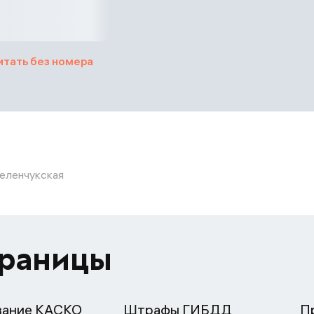
итать без номера
Зеленчукская
траницы
вание КАСКО
Штрафы ГИБДД
П