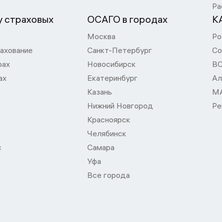
Ра
 страховых
ОСАГО в городах
К
Москва
Ро
ахование
Санкт-Петербург
Со
рах
Новосибирск
В
ах
Екатеринбург
Ал
Казань
М
Нижний Новгород
Ре
Красноярск
Челябинск
с
Самара
Уфа
Все города