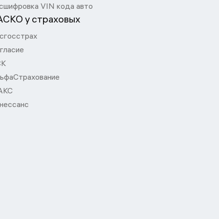
сшифровка VIN кода авто
АСКО у страховых
сгосстрах
гласие
СК
ьфаСтрахование
АКС
нессанс