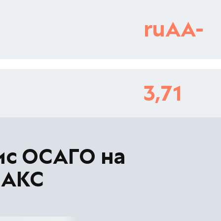
ruAA-
3,71
ис ОСАГО на
МАКС