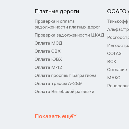
Платные дороги
ОСАГО у
Проверка и оплата
Тинькофф
задолженности платных дорог
АльфаСтр
Проверка задолженности ЦКАД
Росгосст
Оплата МСД
Ингосстр
Оплата СВХ
СОГАЗ
Оплата ЮВХ
ВСК
Оплата М-12
Согласие
Оплата проспект Багратиона
МАКС
Оплата трассы А-289
Ренессан
Оплата Витебской развязки
Показать ещё