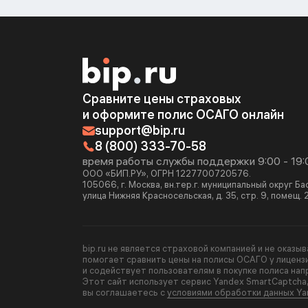
Сравните цены страховых
и оформите полис ОСАГО онлайн
support@bip.ru
8 (800) 333-70-58
время работы службы поддержки 9:00 - 19:
ООО «БИП.РУ», ОГРН 1227700720576.
105066, г. Москва, вн.тер.г. муниципальный округ Б
улица Нижняя Красносельская, д. 35, стр. 9, помещ. 
bip.ru не является страховой компанией и не оказы
помогает сравнить цены на полисы ОСАГО у лиценз
и содействует пользователям в покупке полиса нап
Этот сайт использует сервис Yandex SmartCaptcha
вы соглашаетесь с
условиями обработки данных Ya