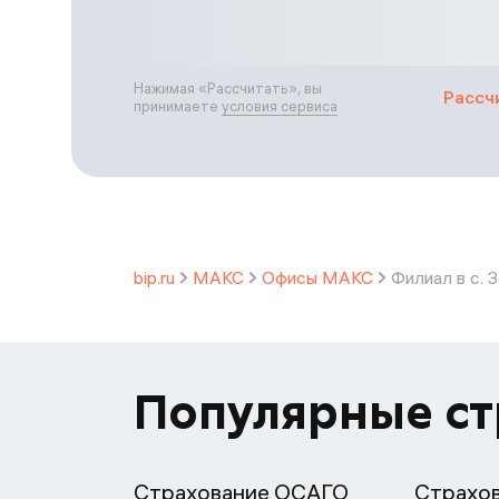
Нажимая «
Рассчитать
», вы
Рассч
принимаете
условия сервиса
bip.ru
МАКС
Офисы МАКС
Филиал в с. 
Популярные с
Страхование ОСАГО
Страхо