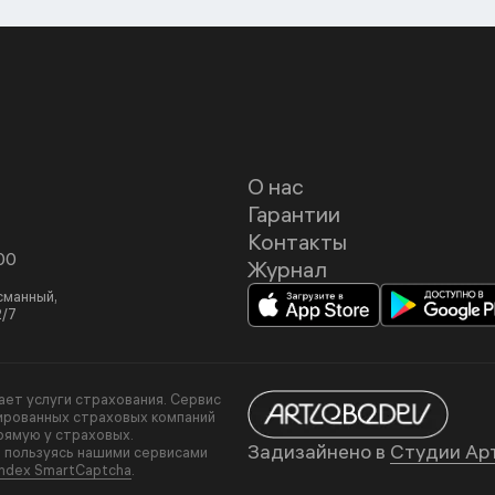
О нас
Гарантии
Контакты
00
Журнал
асманный,
2/7
вает услуги страхования. Сервис
ированных страховых компаний
рямую у страховых.
Задизайнено в
Студии Ар
, пользуясь нашими сервисами
ndex SmartCaptcha
.