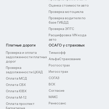
Оценка стоимости авто
Проверка мотоцикла
Проверка водителя по
базе ГИБДД
Проверка ЭПТС
Расшифровка VIN кода
авто
Платные дороги
ОСАГО у страховых
Проверка и оплата
Тинькофф
задолженности платных
АльфаСтрахование
дорог
Росгосстрах
Проверка
Ингосстрах
задолженности ЦКАД
СОГАЗ
Оплата МСД
ВСК
Оплата СВХ
Согласие
Оплата ЮВХ
МАКС
Оплата М-12
Ренессанс
Оплата проспект
Багратиона