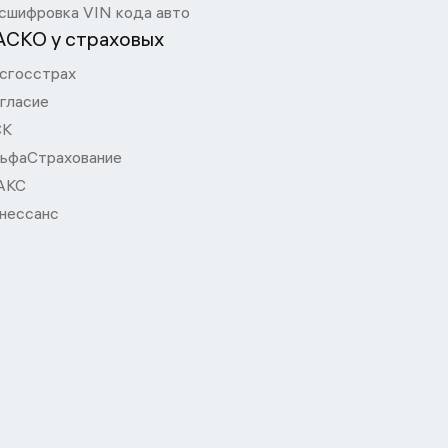
сшифровка VIN кода авто
АСКО у страховых
сгосстрах
гласие
СК
ьфаСтрахование
АКС
нессанс