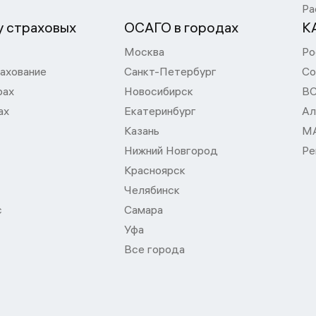
Ра
 страховых
ОСАГО в городах
К
Москва
Ро
ахование
Санкт-Петербург
Со
рах
Новосибирск
В
ах
Екатеринбург
Ал
Казань
М
Нижний Новгород
Ре
Красноярск
Челябинск
с
Самара
Уфа
Все города