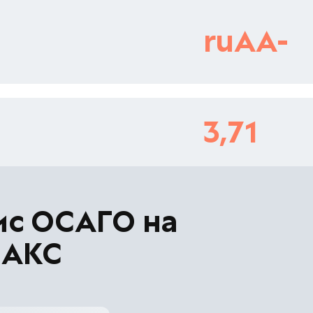
ruAA-
3,71
ис ОСАГО на
МАКС