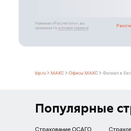
Нажимая «
Рассчитать
», вы
Рассч
принимаете
условия сервиса
bip.ru
МАКС
Офисы МАКС
Филиал в Бе
Популярные с
Страхование ОСАГО
Страхо