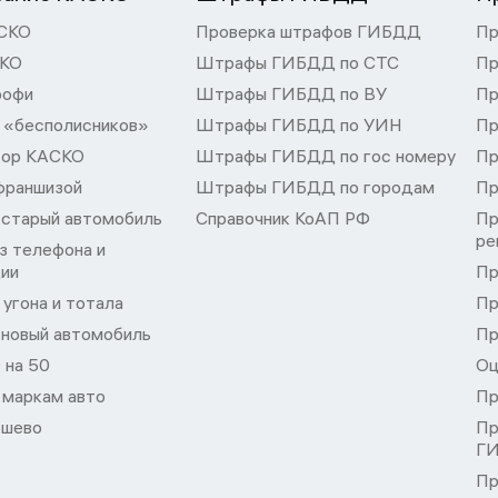
СКО
Проверка штрафов ГИБДД
Пр
СКО
Штрафы ГИБДД по СТС
Пр
рофи
Штрафы ГИБДД по ВУ
Пр
 «бесполисников»
Штрафы ГИБДД по УИН
Пр
тор КАСКО
Штрафы ГИБДД по гос номеру
Пр
франшизой
Штрафы ГИБДД по городам
Пр
 старый автомобиль
Справочник КоАП РФ
Пр
ре
з телефона и
ции
Пр
угона и тотала
Пр
 новый автомобиль
Пр
 на 50
Оц
 маркам авто
Пр
шево
Пр
Г
Пр