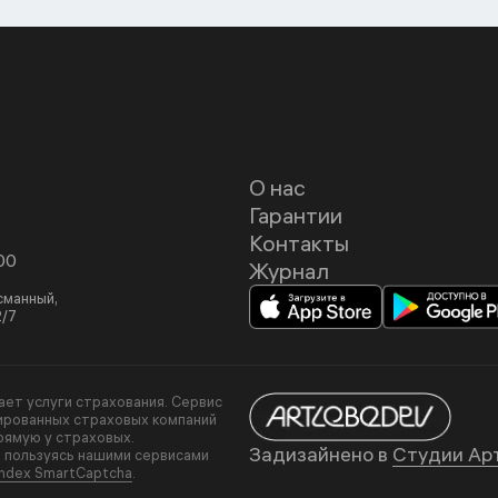
О нас
Гарантии
Контакты
00
Журнал
асманный,
2/7
вает услуги страхования. Сервис
ированных страховых компаний
рямую у страховых.
Задизайнено в
Студии Ар
, пользуясь нашими сервисами
ndex SmartCaptcha
.