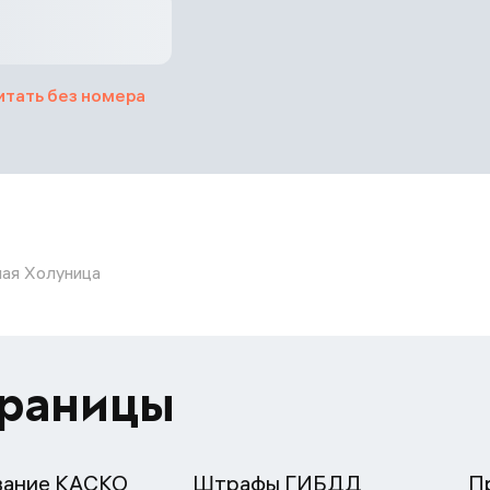
итать без номера
лая Холуница
траницы
вание КАСКО
Штрафы ГИБДД
П