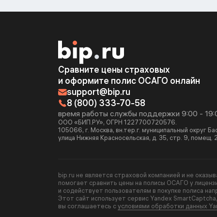
Сравните цены страховых
и оформите полис ОСАГО онлайн
support@bip.ru
8 (800) 333-70-58
время работы службы поддержки 9:00 - 19:
ООО «БИП.РУ», ОГРН 1227700720576.
105066, г. Москва, вн.тер.г. муниципальный округ Б
улица Нижняя Красносельская, д. 35, стр. 9, помещ. 
bip.ru не является страховой компанией и не оказы
помогает сравнить цены на полисы ОСАГО у лиценз
и содействует пользователям в покупке полиса нап
Этот сайт использует сервис Yandex SmartCaptcha
вы соглашаетесь с
условиями обработки данных Ya