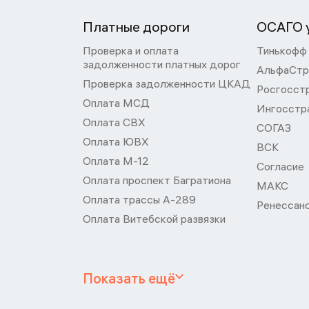
Платные дороги
ОСАГО у
Проверка и оплата
Тинькофф
задолженности платных дорог
АльфаСтр
Проверка задолженности ЦКАД
Росгосст
Оплата МСД
Ингосстр
Оплата СВХ
СОГАЗ
Оплата ЮВХ
ВСК
Оплата М-12
Согласие
Оплата проспект Багратиона
МАКС
Оплата трассы А-289
Ренессан
Оплата Витебской развязки
Показать ещё